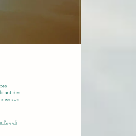
nces
lisant des
ammer son
r l'appli