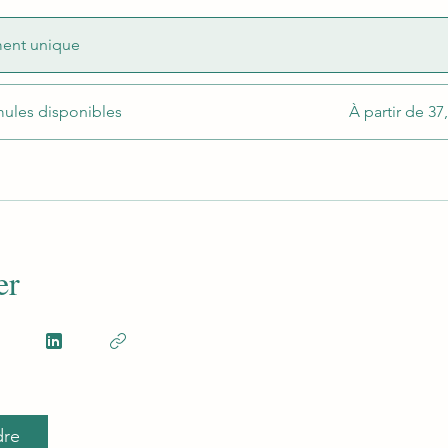
ent unique
mules disponibles
À partir de 37
er
dre