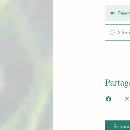
Paiem
2 for
Partag
Rejoin